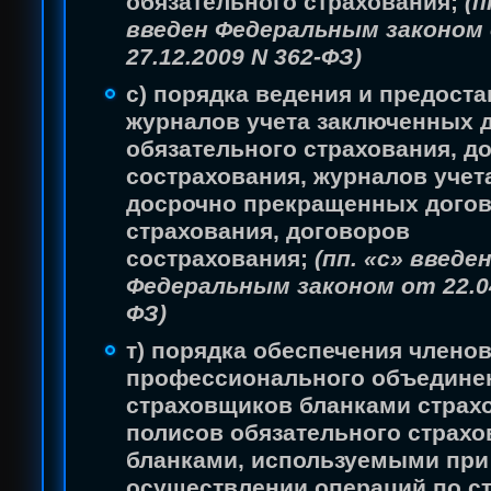
обязательного страхования;
(п
введен Федеральным законом
27.12.2009 N 362-ФЗ)
с) порядка ведения и предост
журналов учета заключенных 
обязательного страхования, д
сострахования, журналов учет
досрочно прекращенных дого
страхования, договоров
сострахования;
(пп. «с» введе
Федеральным законом от 22.04
ФЗ)
т) порядка обеспечения члено
профессионального объедине
страховщиков бланками страх
полисов обязательного страхо
бланками, используемыми при
осуществлении операций по с