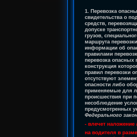
1. Перевозка опасн
свидетельства о по
средств, перевозящ
допуске транспортн
грузов, специально
маршрута перевозки
информации об опа
правилами перевозк
перевозка опасных 
конструкция которо
правил перевозки о
отсутствуют элеме
опасности либо обо
применяемые для л
происшествия при п
несоблюдение услов
предусмотренных у
Федерального закона
- влечет наложение
на водителя в разм