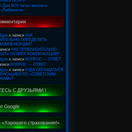
полиса ОСАГО
й Дом ВСК начал выплаты
 «Лабиринта»
омментарии
йдак
к записи
КАК
ЗИТЕЛЬНО ОПРЕДЕЛИТЬ
 КОМПЕНСАЦИИ?
записи
КАК ПРИБЛИЗИТЕЛЬНО
ЛИТЬ РАЗМЕР КОМПЕНСАЦИИ?
йдак
к записи
ВОПРОС — ОТВЕТ
записи
ВОПРОС — ОТВЕТ
йдак
к записи
КУДА ОБРАЩАТЬСЯ
ПЕНСАЦИЕЙ ПО «СОВЕТСКИМ
ВКАМ»?
ЕСЬ С ДРУЗЬЯМИ !
от Google
 «Хорошего страхования!»