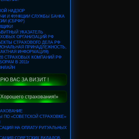
ВОЙ НАДЗОР
ЧИ И ФУНКЦИИ СЛУЖБЫ БАНКА
ИИ (СБРФР)
ВЩИКИ
АВИТНЫЙ УКАЗАТЕЛЬ
АХОВЫХ ОРГАНИЗАЦИЙ РФ
ЕКТЫ СТРАХОВОГО ДЕЛА РФ
ГИОНАЛЬНАЯ ПРИНАДЛЕЖНОСТЬ,
ТАКТНАЯ ИНФОРМАЦИЯ)
20 СТРАХОВЫХ КОМПАНИЙ РФ
БОРАМ В 2011г
ОНЛАЙН
РЮ ВАС ЗА ВИЗИТ !
«Хорошего страхования!»
РАХОВАНИЕ
Ы ПО «СОВЕТСКОЙ СТРАХОВКЕ»
Я
САЦИЯ НА ОПЛАТУ РИТУАЛЬНЫХ
САЦИЯ СОВЕТСКИХ ВКЛАДОВ