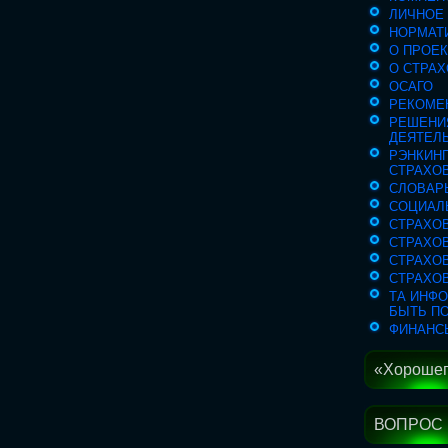
ЛИЧНОЕ
НОРМАТ
О ПРОЕ
О СТРАХ
ОСАГО
РЕКОМЕ
РЕШЕНИ
ДЕЯТЕЛ
РЭНКИН
СТРАХО
СЛОВАР
СОЦИАЛ
СТРАХОВ
СТРАХО
СТРАХО
СТРАХО
ТА ИНФ
БЫТЬ П
ФИНАНС
«Хорошего
ВОПРОС 