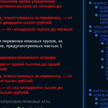
 лишение права управления
ВОПРОС
ствами на срок от четырех до
ВОП
КОМ
ВОП
, ответственных за перевозку, — от
КОМ
о двадцати тысяч рублей;
РИТУ
ГЛОССА
 — от четырехсот тысяч до пятисот
ДОКУМЕ
НОР
СТР
 перевозки опасных грузов, за
Г
ев, предусмотренных
частью 1
«
З
2
 административного штрафа
З
С
ере от одной тысячи до одной
К
лей;
П
, ответственных за перевозку, — от
ти тысяч рублей;
 — от ста пятидесяти тысяч до
КАРТА С
 тысяч рублей.
КОМПЕН
КОМ
НОРМАТИВНО-ПРАВОВЫЕ АКТЫ
КОМ
СБЕ