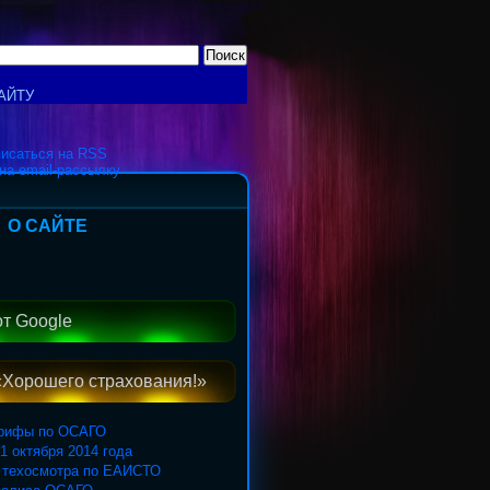
АЙТУ
исаться на RSS
на email-рассылку
О САЙТЕ
от Google
«Хорошего страхования!»
арифы по ОСАГО
1 октября 2014 года
 техосмотра по ЕАИСТО