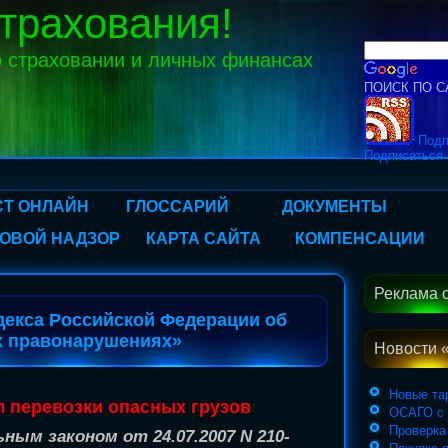
трахования!
 страховании и личных финансах
ПОИСК ПО С
Подп
Подписаться 
Т ОНЛАЙН
ГЛОССАРИЙ
ДОКУМЕНТЫ
ОВОЙ НАДЗОР
КАРТА САЙТА
КОМПЕНСАЦИИ
Реклама 
одекса Российской Федерации об
х правонарушениях»
Новости 
Новые т
 перевозки опасных грузов
ОСАГО с 
Проверка
ным законом от 24.07.2007 N 210-