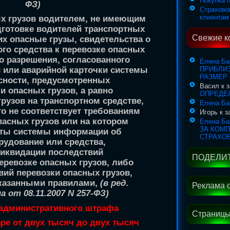
Покупка 
ФЗ)
Страхово
клиентам
ых грузов водителем, не имеющим
дготовке водителей транспортных
Свежие к
их опасные грузы, свидетельства о
ого средства к перевозке опасных
го разрешения, согласованного
Елена Ба
ПРИБЛИ
 или аварийной карточки системы
РАЗМЕР
сности, предусмотренных
Васил к 
и опасных грузов, а равно
ОПРЕДЕ
грузов на транспортном средстве,
Елена Ба
го не соответствует требованиям
Игорь к 
пасных грузов или на котором
Елена Ба
ЗА КОМ
нты системы информации об
СТРАХО
рудование или средства,
иквидации последствий
ПОДЕЛИТ
еревозке опасных грузов, либо
ий перевозки опасных грузов,
казанными правилами,
(в ред.
Реклама 
 от 08.11.2007 N 257-ФЗ)
 административного штрафа
Страницы
ере от двух тысяч до двух тысяч