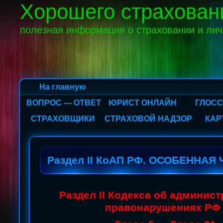
Хорошего страхован
полезная информация о страховании и ли
На главную
ВОПРОС — ОТВЕТ
ЮРИСТ ОНЛАЙН
ГЛОС
СТРАХОВЩИКИ
СТРАХОВОЙ НАДЗОР
КАР
Раздел II КоАП РФ. ОСОБЕННАЯ
Раздел II
Кодекса об админис
правонарушениях Р