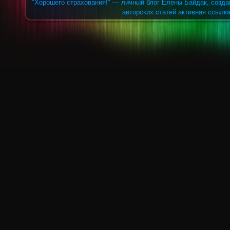
"Хорошего страхования!" — личный блог Елены Байдак, созда
авторских статей активная ссылка