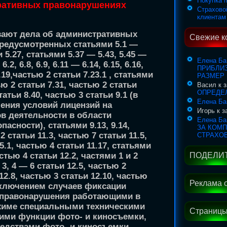
Покупка 
ративных правонарушениях
Страхово
клиентам
вают дела об административных
Свежие к
редусмотренных статьями 5.1 —
и 5.27, статьями 5.37 — 5.43, 5.45 —
Елена Ба
 6.2, 6.8, 6.9, 6.11 — 6.14, 6.15, 6.16,
ПРИБЛИ
 7.19,частью 2 статьи 7.23.1 , статьями
РАЗМЕР
тью 2 статьи 7.31, частью 2 статьи
Васил к 
ОПРЕДЕ
татьи 8.40, частью 3 статьи 9.1 (в
Елена Ба
шения условий лицензий на
Игорь к 
в деятельности в области
Елена Ба
сности), статьями 9.13, 9.14,
ЗА КОМ
 2 статьи 11.3, частью 7 статьи 11.5,
СТРАХО
5.1, частью 4 статьи 11.17, статьями
ПОДЕЛИТ
частью 4 статьи 12.2, частями 1 и 2
 3, 4 — 6 статьи 12.5, частью 2
 12.8, частью 3 статьи 12.10, частью
Реклама 
исключением случаев фиксации
 правонарушения работающими в
жиме специальными техническими
Страницы
ими функции фото- и киносъемки,
редствами фото- и киносъемки,