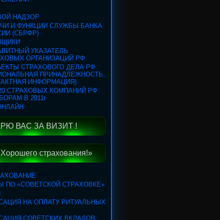
ВОЙ НАДЗОР
ЧИ И ФУНКЦИИ СЛУЖБЫ БАНКА
ИИ (СБРФР)
ВЩИКИ
АВИТНЫЙ УКАЗАТЕЛЬ
АХОВЫХ ОРГАНИЗАЦИЙ РФ
ЕКТЫ СТРАХОВОГО ДЕЛА РФ
ГИОНАЛЬНАЯ ПРИНАДЛЕЖНОСТЬ,
ТАКТНАЯ ИНФОРМАЦИЯ)
20 СТРАХОВЫХ КОМПАНИЙ РФ
БОРАМ В 2011г
ОНЛАЙН
РЮ ВАС ЗА ВИЗИТ !
«Хорошего страхования!»
РАХОВАНИЕ
Ы ПО «СОВЕТСКОЙ СТРАХОВКЕ»
Я
САЦИЯ НА ОПЛАТУ РИТУАЛЬНЫХ
САЦИЯ СОВЕТСКИХ ВКЛАДОВ