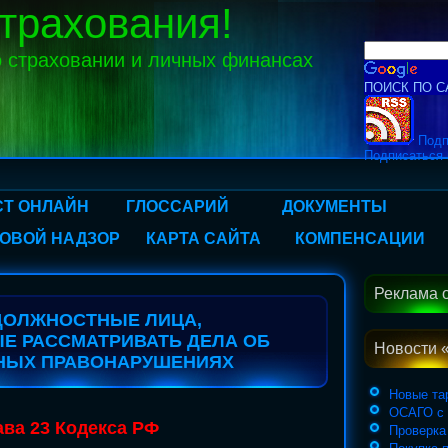
трахования!
 страховании и личных финансах
ПОИСК ПО С
Подп
Подписаться 
Т ОНЛАЙН
ГЛОССАРИЙ
ДОКУМЕНТЫ
ОВОЙ НАДЗОР
КАРТА САЙТА
КОМПЕНСАЦИИ
Реклама 
 ДОЛЖНОСТНЫЕ ЛИЦА,
Е РАССМАТРИВАТЬ ДЕЛА ОБ
Новости 
НЫХ ПРАВОНАРУШЕНИЯХ
Новые т
ОСАГО с 
ава 23 Кодекса РФ
Проверка