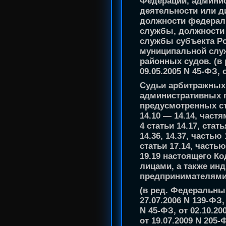
Федерации, админи
деятельности или 
должности федерал
службы, должности 
службы субъекта Р
муниципальной слу
районных судов.
(в
09.05.2005 N 45-ФЗ, 
Судьи арбитражных
административных 
предусмотренных стать
14.10 — 14.14, частям
4 статьи 14.17, стать
14.36, 14.37, частью 
статьи 17.14, частью
19.19 настоящего К
лицами, а также и
предпринимателями
(в ред. Федеральных
27.07.2006 N 139-ФЗ,
N 45-ФЗ, от 02.10.20
от 19.07.2009 N 205-