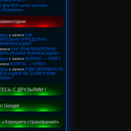
полиса ОСАГО
й Дом ВСК начал выплаты
 «Лабиринта»
омментарии
йдак
к записи
КАК
ЗИТЕЛЬНО ОПРЕДЕЛИТЬ
 КОМПЕНСАЦИИ?
записи
КАК ПРИБЛИЗИТЕЛЬНО
ЛИТЬ РАЗМЕР КОМПЕНСАЦИИ?
йдак
к записи
ВОПРОС — ОТВЕТ
записи
ВОПРОС — ОТВЕТ
йдак
к записи
КУДА ОБРАЩАТЬСЯ
ПЕНСАЦИЕЙ ПО «СОВЕТСКИМ
ВКАМ»?
ЕСЬ С ДРУЗЬЯМИ !
от Google
 «Хорошего страхования!»