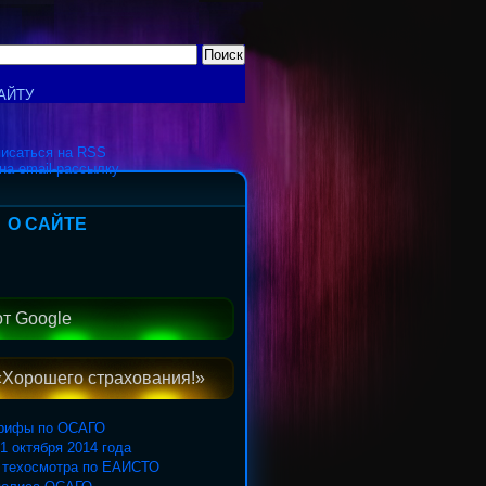
АЙТУ
исаться на RSS
на email-рассылку
О САЙТЕ
от Google
«Хорошего страхования!»
арифы по ОСАГО
1 октября 2014 года
 техосмотра по ЕАИСТО