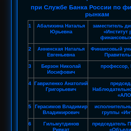
при Службе Банка России по 
рынкам
1
Абалихина Наталья
заместитель д
Юрьевна
«Институт 
финансовых
2
Анненская Наталья
Финансовый уни
Евгеньевна
Правитель
3
Берзон Николай
профессор,
Иосифович
4
Гавриленко Анатолий
председ
Григорьевич
Наблюдательно
«АЛО
5
Герасимов Владимир
исполнительн
Владимирович
группы «Ин
6
Гильмутдинов
председатель 
Ривкат
«Объеди