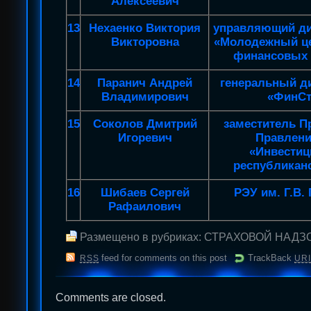
Алексеевич
13
Нехаенко Виктория
управляющий д
Викторовна
«Молодежный це
финансовых 
14
Паранич Андрей
генеральный д
Владимирович
«ФинСт
15
Соколов Дмитрий
заместитель П
Игоревич
Правлен
«Инвести
республикан
16
Шибаев Сергей
РЭУ им. Г.В.
Рафаилович
Размещено в рубриках:
СТРАХОВОЙ НАДЗ
feed for comments on this post
TrackBack
RSS
URI
Comments are closed.