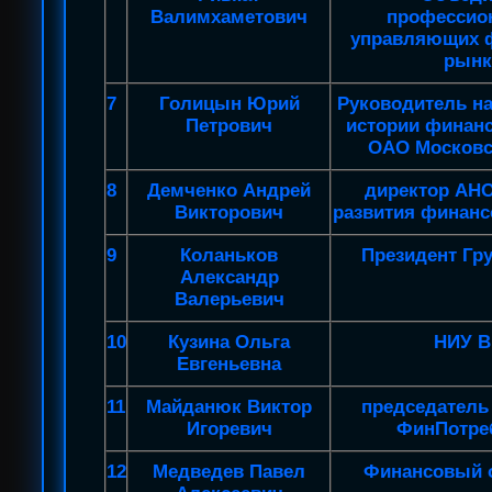
Валимхаметович
профессио
управляющих 
рынк
7
Голицын Юрий
Руководитель н
Петрович
истории финан
ОАО Московс
8
Демченко Андрей
директор АНО
Викторович
развития финан
9
Коланьков
Президент Гр
Александр
Валерьевич
10
Кузина Ольга
НИУ 
Евгеньевна
11
Майданюк Виктор
председатель
Игоревич
ФинПотре
12
Медведев Павел
Финансовый 